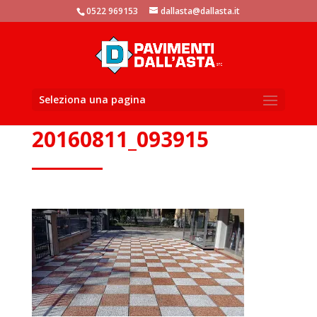
window.dataLayer = window.dataLayer || []; function gtag()
0522 969153
dallasta@dallasta.it
{dataLayer.push(arguments)}; gtag('js', new Date()); gtag('config',
'UA-105881104-1');
Seleziona una pagina
20160811_093915