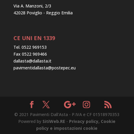
Via A. Manzoni, 2/3
42028 Poviglio - Reggio Emilia
CE UNI EN 1339
Tel. 0522 969153
Fax 0522 969466
dallasta@dallasta.it
pavimentidallasta@postepec.eu
© 2021 Pavimenti Dall'Asta - P.IVA e CF 01518970353
Powered by
SitiWeb.RE
-
Privacy policy, Cookie
policy e impostazioni cookie