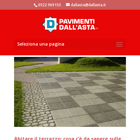
window.dataLayer = window.dataLayer || []; function gtag()
0522 969153
dallasta@dallasta.it
{dataLayer.push(arguments)}; gtag('js', new Date()); gtag('config',
'UA-105881104-1');
Seleziona una pagina
Abitare il terrazzo: cosa c’è da sapere sulle