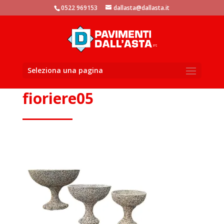
window.dataLayer = window.dataLayer || []; function gtag()
0522 969153
dallasta@dallasta.it
{dataLayer.push(arguments)}; gtag('js', new Date()); gtag('config',
'UA-105881104-1');
Seleziona una pagina
fioriere05