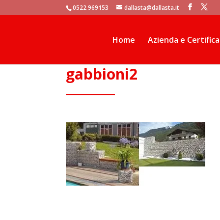
window.dataLayer = window.dataLayer || []; function gtag(){dataLaye
0522 969153
dallasta@dallasta.it
Home
Azienda e Certifica
gabbioni2