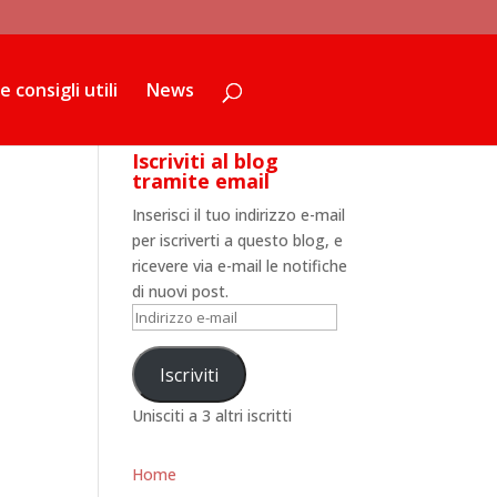
81104-1');
 consigli utili
News
Iscriviti al blog
tramite email
Inserisci il tuo indirizzo e-mail
per iscriverti a questo blog, e
ricevere via e-mail le notifiche
di nuovi post.
Indirizzo
e-
mail
Iscriviti
Unisciti a 3 altri iscritti
Home