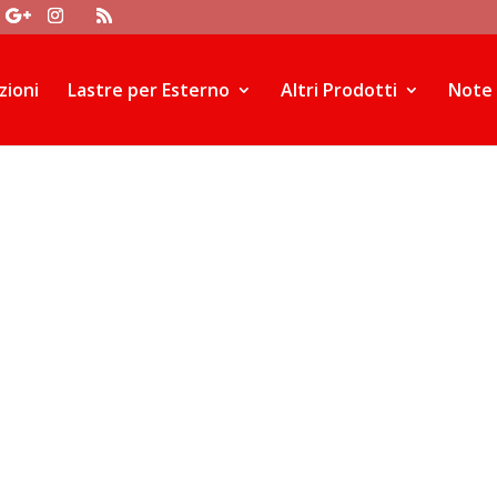
r.push(arguments)}; gtag('js', new Date()); gtag('config', 'UA-1058
zioni
Lastre per Esterno
Altri Prodotti
Note e