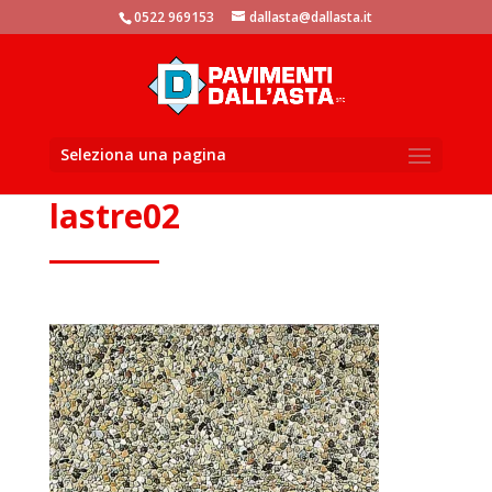
window.dataLayer = window.dataLayer || []; function gtag()
0522 969153
dallasta@dallasta.it
{dataLayer.push(arguments)}; gtag('js', new Date()); gtag('config',
'UA-105881104-1');
Seleziona una pagina
lastre02