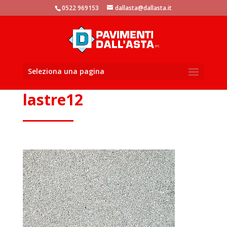
window.dataLayer = window.dataLayer || []; function gtag()
0522 969153
dallasta@dallasta.it
{dataLayer.push(arguments)}; gtag('js', new Date()); gtag('config',
'UA-105881104-1');
Seleziona una pagina
lastre12