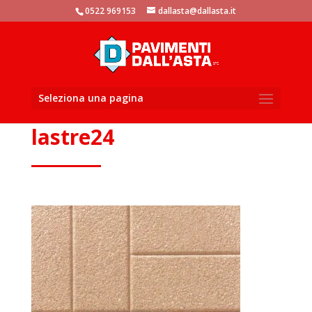
window.dataLayer = window.dataLayer || []; function gtag()
0522 969153
dallasta@dallasta.it
{dataLayer.push(arguments)}; gtag('js', new Date()); gtag('config',
'UA-105881104-1');
Seleziona una pagina
lastre24