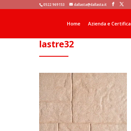
window.dataLayer = window.dataLayer || []; function gtag(){dataLaye
0522 969153
dallasta@dallasta.it
Home
Azienda e Certifica
lastre32