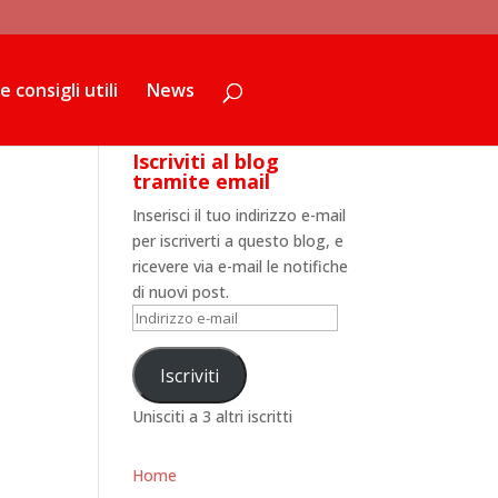
81104-1');
 consigli utili
News
Iscriviti al blog
tramite email
Inserisci il tuo indirizzo e-mail
per iscriverti a questo blog, e
ricevere via e-mail le notifiche
di nuovi post.
Indirizzo
e-
mail
Iscriviti
Unisciti a 3 altri iscritti
Home