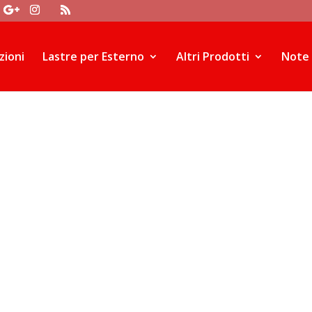
r.push(arguments)}; gtag('js', new Date()); gtag('config', 'UA-1058
zioni
Lastre per Esterno
Altri Prodotti
Note e