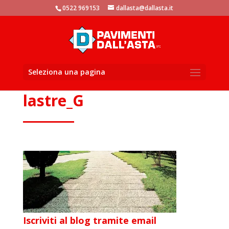
window.dataLayer = window.dataLayer || []; function gtag()
0522 969153
dallasta@dallasta.it
{dataLayer.push(arguments)}; gtag('js', new Date()); gtag('config',
'UA-105881104-1');
Seleziona una pagina
lastre_G
Iscriviti al blog tramite email