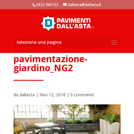
window.dataLayer = window.dataLayer || []; function gtag()
0522 969153
dallasta@dallasta.it
{dataLayer.push(arguments)}; gtag('js', new Date()); gtag('config',
'UA-105881104-1');
Seleziona una pagina
pavimentazione-
giardino_NG2
da
dallasta
|
Nov 12, 2018
|
0 commenti